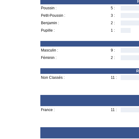
R
Poussin :
5 :
Petit-Poussin :
3 :
Benjamin :
2 :
Pupille :
1 :
Masculin :
9 :
Féminin :
2 :
R
Non Classés :
11 :
France :
11 :