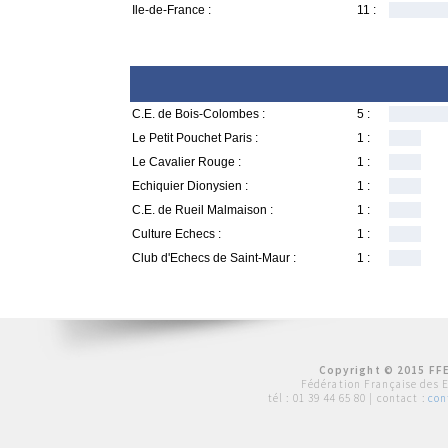
Ile-de-France :
11 :
C.E. de Bois-Colombes :
5 :
Le Petit Pouchet Paris :
1 :
Le Cavalier Rouge :
1 :
Echiquier Dionysien :
1 :
C.E. de Rueil Malmaison :
1 :
Culture Echecs :
1 :
Club d'Echecs de Saint-Maur :
1 :
Copyright © 2015 FFE
Fédération Française des 
tél :
01 39 44 65 80
| contact :
con