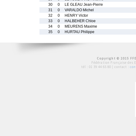
30
0
LE GLEAU Jean-Pierre
31
0
VARALDO Michel
32
0
HENRY Victor
33
0
HALBEHER Chloe
34
0
MEURENS Maxime
35
0
HURTAU Philippe
Copyright © 2015 FFE
Fédération Française des 
tél :
01 39 44 65 80
| contact :
con