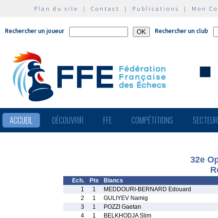
Plan du site
|
Contact
|
Publications
|
Mon C
Rechercher un joueur
Rechercher un club
ACCUEIL
DÉCOUVRIR
FFE
COMPÉTITIONS
SECTEU
32e Op
R
Ech.
Pts
Blancs
1
1
MEDDOURI-BERNARD Edouard
2
1
GULIYEV Namig
3
1
POZZI Gaetan
4
1
BELKHODJA Slim