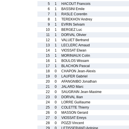
5
1
HACOUT Francois
6
1
BASSINI Emile
7
1
RASLE Corentin
8
1
TEREKHOV Andrey
9
1
EVRIN Selvam
10
1
BERGEZ Luc
11
1
DORVAL Olivier
12
1
VALUET Bertrand
13
1
LECLERC Arnaud
14
1
VIOSSAT Elwan
15
1
MORINIAUX Colin
16
1
BOULOS Wissam
17
1
BLACHON Pascal
18
0
CHAPON Jean-Alexis
19
0
LAUFER Gabriel
20
0
AFANGNIBO Jonathan
21
0
JALARD Marc
22
0
SAUGRAIN Jean-Maxime
23
0
DORVAL Ilian
24
0
LORRE Guillaume
25
0
COLETTE Thierry
26
0
MASSON Gerard
27
0
VIOSSAT Emrys
28
0
POZZI Vincent
29
0
LETISSERAND Antoine