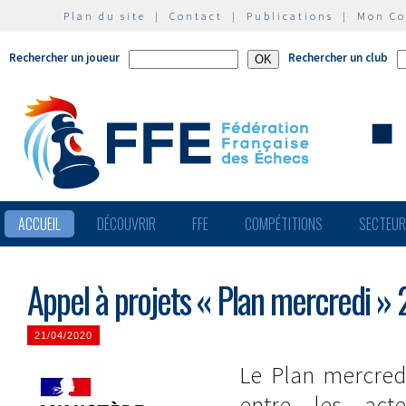
Plan du site
|
Contact
|
Publications
|
Mon C
Rechercher un joueur
Rechercher un club
ACCUEIL
DÉCOUVRIR
FFE
COMPÉTITIONS
SECTEU
Appel à projets « Plan mercredi »
21/04/2020
Le Plan mercred
entre les act