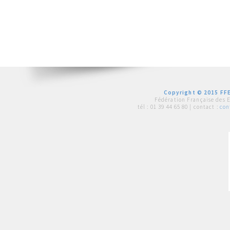
Copyright © 2015 FFE
Fédération Française des 
tél :
01 39 44 65 80
| contact :
con