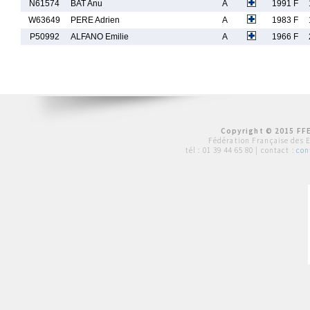
N61574
BAT Anu
A
1991 F
W63649
PERE Adrien
A
1983 F
P50992
ALFANO Emilie
A
1966 F
Copyright © 2015 FFE
Fédération Française des 
tél :
01 39 44 65 80
| contact :
con