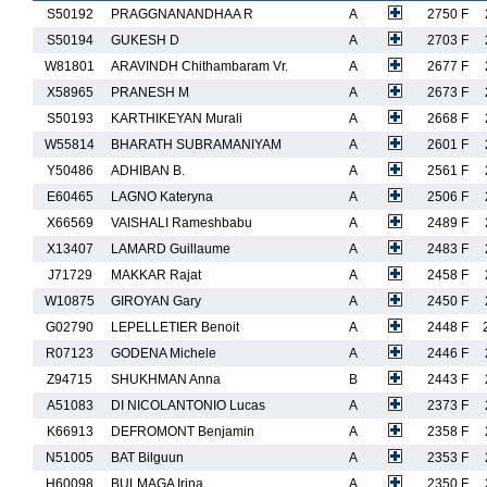
S50192
PRAGGNANANDHAA R
A
2750 F
S50194
GUKESH D
A
2703 F
W81801
ARAVINDH Chithambaram Vr.
A
2677 F
X58965
PRANESH M
A
2673 F
S50193
KARTHIKEYAN Murali
A
2668 F
W55814
BHARATH SUBRAMANIYAM
A
2601 F
Y50486
ADHIBAN B.
A
2561 F
E60465
LAGNO Kateryna
A
2506 F
X66569
VAISHALI Rameshbabu
A
2489 F
X13407
LAMARD Guillaume
A
2483 F
J71729
MAKKAR Rajat
A
2458 F
W10875
GIROYAN Gary
A
2450 F
G02790
LEPELLETIER Benoit
A
2448 F
R07123
GODENA Michele
A
2446 F
Z94715
SHUKHMAN Anna
B
2443 F
A51083
DI NICOLANTONIO Lucas
A
2373 F
K66913
DEFROMONT Benjamin
A
2358 F
N51005
BAT Bilguun
A
2353 F
H60098
BULMAGA Irina
A
2350 F