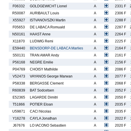
F06332
GOLDGEWICHT Lionel
A
2331 F
R50087
AURIBAULT Louis
A
2306 F
X55927
ISTVANOVSZKI Martin
A
2288 F
F05653
DE LABACA Romuald
A
2287 F
N50161
HAAST Anne
A
2264 F
X11870
LUDWIG Remi
A
2225 F
E59440
BENSDORP-DE LABACA Marlies
A
2164 F
S50131
TRAN AMAR Andy
A
2161 F
P56168
NEGRE Emilie
A
2156 F
P04769
CHOISY Mathilde
A
2086 F
V52473
VAYANOS George Marwan
A
2077 F
P58338
BERGASSE Clement
A
2068 F
R60839
BAT Sodcetsen
A
2052 F
E52365
LAGARDE Dimitri
A
2050 F
T51866
POTIER Eloan
A
2035 F
U59871
CACI Nicolas
A
2035 F
Y16278
CAYLA Jonathan
A
2022 F
J67676
LO IACONO Sebastien
A
2020 F