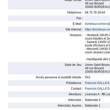
Siège Social :
Union Saint Bruno
49 rue Brizard
33000 BORDEAU
Téléphone :
06 75 76 28 64
Fax :
E-Mail :
bordeaux.echecs@
Site Internet :
https://bordeaux-e
Horaires :
- Vendredi 18h30
cours Adultes et J
- Samedi 14h00-1
ecole d'Echecs et L
- Mercredi 14h30
cours Jeunes Loisi
- Handiguide des 
Salle de Jeu :
Union Saint Bruno
49 rue Brizard
33000 BORDEAU
Accès personne à mobilité réduite :
OUI
Présidence :
Francois GALLICE
Contact :
Francois GALLICE
Membres :
Licences A :
76
Lic
Interclubs :
Nationale 3
Interclubs Jeunes :
Nationale 1