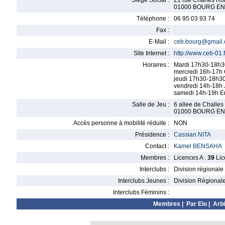
Siège Social :
21 rue Charles Ro
01000 BOURG E
Téléphone :
06 95 03 93 74
Fax :
E-Mail :
ceb.bourg@gmail
Site Internet :
http://www.ceb-01.f
Horaires :
Mardi 17h30-18h3
mercredi 16h-17h 
jeudi 17h30-18h30
vendredi 14h-18h 
samedi 14h-19h En
Salle de Jeu :
6 allee de Challes
01000 BOURG E
Accès personne à mobilité réduite :
NON
Présidence :
Cassian NITA
Contact :
Kamel BENSAHA
Membres :
Licences A :
39
Lic
Interclubs :
Division régionale
Interclubs Jeunes :
Division Régional
Interclubs Féminins :
Membres
|
Par Elo
|
Arbi