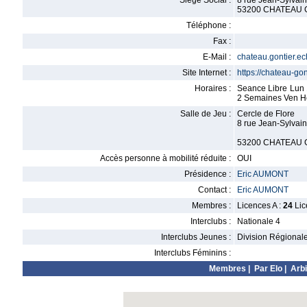
Siège Social :
8 rue Jean-Sylvai
53200 CHATEAU 
Téléphone :
Fax :
E-Mail :
chateau.gontier.
Site Internet :
https://chateau-go
Horaires :
Seance Libre Lun
2 Semaines Ven H
Salle de Jeu :
Cercle de Flore
8 rue Jean-Sylvai
53200 CHATEAU 
Accès personne à mobilité réduite :
OUI
Présidence :
Eric AUMONT
Contact :
Eric AUMONT
Membres :
Licences A :
24
Lic
Interclubs :
Nationale 4
Interclubs Jeunes :
Division Régional
Interclubs Féminins :
Membres
|
Par Elo
|
Arbi