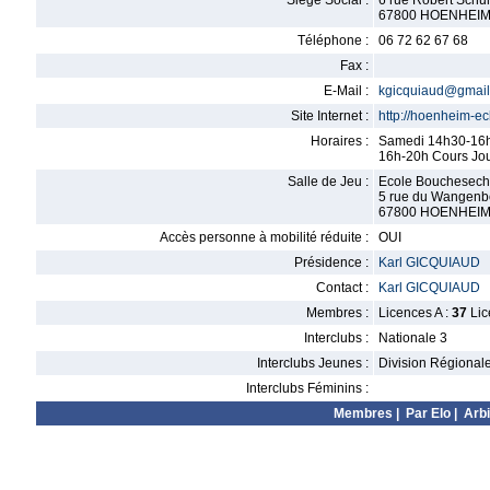
Siège Social :
6 rue Robert Sch
67800 HOENHEI
Téléphone :
06 72 62 67 68
Fax :
E-Mail :
kgicquiaud@gmai
Site Internet :
http://hoenheim-ec
Horaires :
Samedi 14h30-16h
16h-20h Cours Jou
Salle de Jeu :
Ecole Bouchesec
5 rue du Wangenb
67800 HOENHEI
Accès personne à mobilité réduite :
OUI
Présidence :
Karl GICQUIAUD
Contact :
Karl GICQUIAUD
Membres :
Licences A :
37
Lic
Interclubs :
Nationale 3
Interclubs Jeunes :
Division Régional
Interclubs Féminins :
Membres
|
Par Elo
|
Arbi