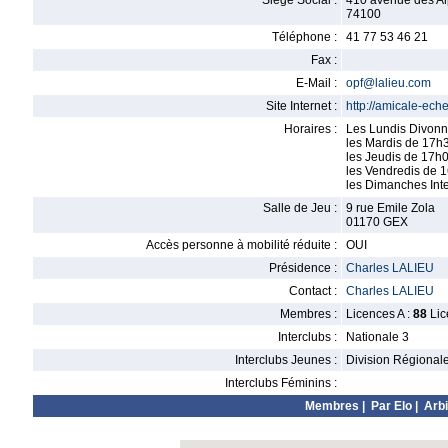
Siège Social :
410 avenue des A
74100
Téléphone :
41 77 53 46 21
Fax :
E-Mail :
opf@lalieu.com
Site Internet :
http://amicale-ech
Horaires :
Les Lundis Divonn
les Mardis de 17h
les Jeudis de 17h
les Vendredis de 
les Dimanches Int
Salle de Jeu :
9 rue Emile Zola
01170 GEX
Accès personne à mobilité réduite :
OUI
Présidence :
Charles LALIEU
Contact :
Charles LALIEU
Membres :
Licences A :
88
Lic
Interclubs :
Nationale 3
Interclubs Jeunes :
Division Régional
Interclubs Féminins :
Membres
|
Par Elo
|
Arbi