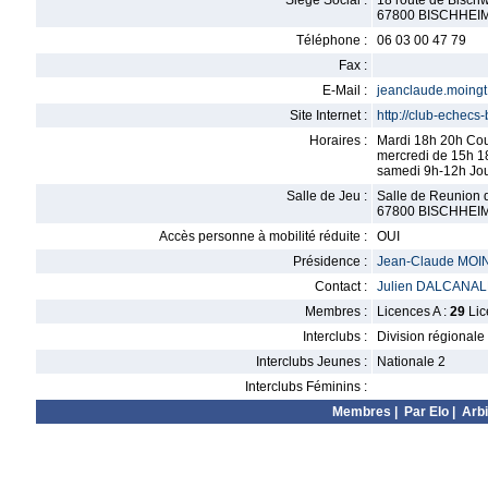
Siège Social :
18 route de Bischw
67800 BISCHHEI
Téléphone :
06 03 00 47 79
Fax :
E-Mail :
jeanclaude.moing
Site Internet :
http://club-echecs-
Horaires :
Mardi 18h 20h Cou
mercredi de 15h 1
samedi 9h-12h Jou
Salle de Jeu :
Salle de Reunion d
67800 BISCHHEI
Accès personne à mobilité réduite :
OUI
Présidence :
Jean-Claude MOI
Contact :
Julien DALCANA
Membres :
Licences A :
29
Lic
Interclubs :
Division régionale
Interclubs Jeunes :
Nationale 2
Interclubs Féminins :
Membres
|
Par Elo
|
Arbi