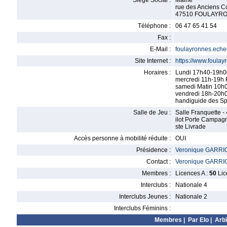
Siège Social :
Mairie
rue des Anciens C
47510 FOULAYR
Téléphone :
06 47 65 41 54
Fax :
E-Mail :
foulayronnes.ech
Site Internet :
https://www.foula
Horaires :
Lundi 17h40-19h00
mercredi 11h-19h 
samedi Matin 10h
vendredi 18h-20h
handiguide des Sp
Salle de Jeu :
Salle Franquette -
ilot Porte Campagn
ste Livrade
Accès personne à mobilité réduite :
OUI
Présidence :
Veronique GARR
Contact :
Veronique GARR
Membres :
Licences A :
50
Lic
Interclubs :
Nationale 4
Interclubs Jeunes :
Nationale 2
Interclubs Féminins :
Membres
|
Par Elo
|
Arbi