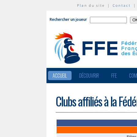
Plan du site
|
Contact
Rechercher un joueur
ACCUEIL
DÉCOUVRIR
FFE
COM
Clubs affiliés à la Féd