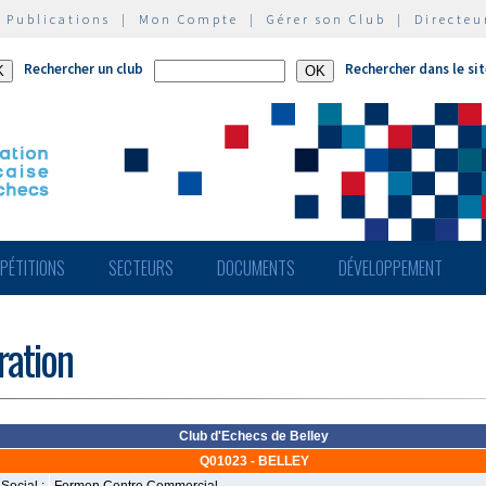
|
Publications
|
Mon Compte
|
Gérer son Club
|
Directeu
Rechercher un club
Rechercher dans le si
PÉTITIONS
SECTEURS
DOCUMENTS
DÉVELOPPEMENT
ération
Club d'Echecs de Belley
Q01023 - BELLEY