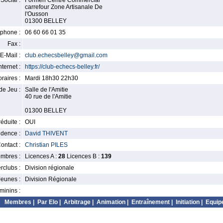
Social :
Formen Centre Commercial
carrefour Zone Artisanale De
l'Ousson
01300 BELLEY
phone :
06 60 66 01 35
Fax :
E-Mail :
club.echecsbelley@gmail.com
nternet :
https://club-echecs-belley.fr/
raires :
Mardi 18h30 22h30
de Jeu :
Salle de l'Amitie
40 rue de l'Amitie
01300 BELLEY
éduite :
OUI
idence :
David THIVENT
ontact :
Christian PILES
mbres :
Licences A :
28
Licences B :
139
erclubs :
Division régionale
Jeunes :
Division Régionale
minins :
Membres
|
Par Elo
|
Arbitrage
|
Animation
|
Entraînement
|
Initiation
|
Equip