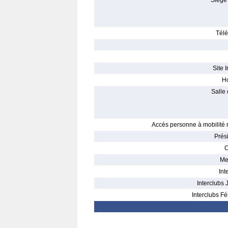
Siège 
Télé
Site I
Ho
Salle 
Accès personne à mobilité r
Prés
C
Me
Int
Interclubs 
Interclubs Fé