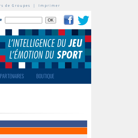
rs de Groupes
|
Imprimer
te
PARTENAIRES
BOUTIQUE