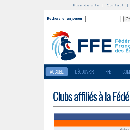
Plan du site
|
Contact
Rechercher un joueur
ACCUEIL
DÉCOUVRIR
FFE
COM
Clubs affiliés à la Féd