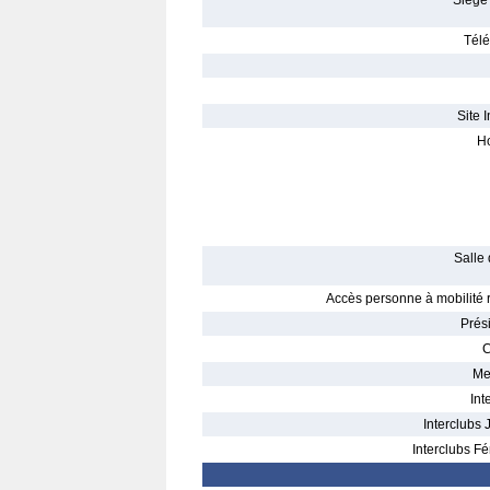
Siège 
Télé
Site I
Ho
Salle 
Accès personne à mobilité r
Prés
C
Me
Int
Interclubs 
Interclubs Fé