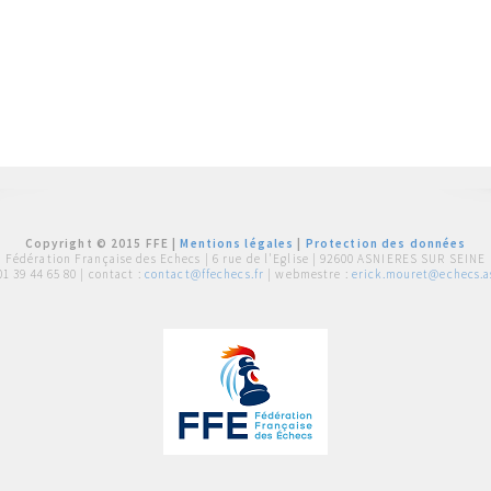
Copyright © 2015 FFE |
Mentions légales
|
Protection des données
Fédération Française des Echecs |
6 rue de l'Eglise | 92600 ASNIERES SUR SEINE
01 39 44 65 80
| contact :
contact@ffechecs.fr
| webmestre :
erick.mouret@echecs.as