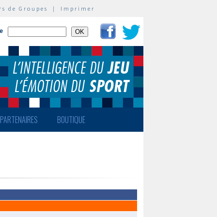
rs de Groupes
|
Imprimer
te
PARTENAIRES
BOUTIQUE