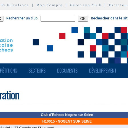
|
Publications
|
Mon Compte
|
Gérer son Club
|
Directeu
Rechercher un club
Rechercher dans le si
PÉTITIONS
SECTEURS
DOCUMENTS
DÉVELOPPEMENT
ération
Club d'Echecs Nogent sur Seine
H10015 - NOGENT SUR SEINE