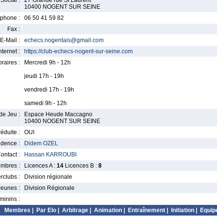
Social :
27 Grande rue St Laurent
10400 NOGENT SUR SEINE
phone :
06 50 41 59 82
Fax :
E-Mail :
echecs.nogentais@gmail.com
nternet :
https://club-echecs-nogent-sur-seine.com
raires :
Mercredi 9h - 12h
jeudi 17h - 19h
vendredi 17h - 19h
samedi 9h - 12h
de Jeu :
Espace Heude Maccagno
10400 NOGENT SUR SEINE
éduite :
OUI
idence :
Didem OZEL
ontact :
Hassan KARROUBI
mbres :
Licences A :
14
Licences B :
8
erclubs :
Division régionale
Jeunes :
Division Régionale
minins :
Membres
|
Par Elo
|
Arbitrage
|
Animation
|
Entraînement
|
Initiation
|
Equip