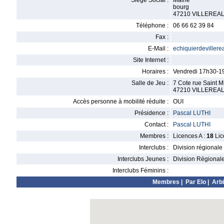
Siège Social :
Mairie
bourg
47210 VILLEREA
Téléphone :
06 66 62 39 84
Fax :
E-Mail :
echiquierdeviller
Site Internet :
Horaires :
Vendredi 17h30-1
Salle de Jeu :
7 Cote rue Saint M
47210 VILLEREA
Accès personne à mobilité réduite :
OUI
Présidence :
Pascal LUTHI
Contact :
Pascal LUTHI
Membres :
Licences A :
18
Lic
Interclubs :
Division régionale
Interclubs Jeunes :
Division Régional
Interclubs Féminins :
Membres
|
Par Elo
|
Arbi