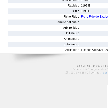
Classement :
1299 E
Rapide :
1199 E
Blitz :
1199 E
Fiche Fide :
Fiche Fide de Eva
Arbitre national :
Arbitre fide :
Initiateur :
Animateur :
Entraîneur :
Affiliation :
Licence A le 06/11/
Copyright © 2015 FFE
Fédération Française des 
tél :
01 39 44 65 80
| contact :
con