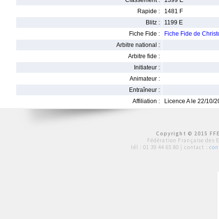
Classement :
1399 E
Rapide :
1481 F
Blitz :
1199 E
Fiche Fide :
Fiche Fide de Chri
Arbitre national :
Arbitre fide :
Initiateur :
Animateur :
Entraîneur :
Affiliation :
Licence A le 22/10/
Copyright © 2015 FFE
Fédération Française des 
tél :
01 39 44 65 80
| contact :
con