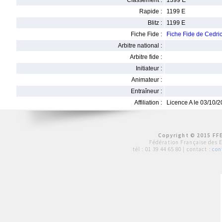
Classement :
1399 E
Rapide :
1199 E
Blitz :
1199 E
Fiche Fide :
Fiche Fide de Cedr
Arbitre national :
Arbitre fide :
Initiateur :
Animateur :
Entraîneur :
Affiliation :
Licence A le 03/10/
Copyright © 2015 FFE
Fédération Française des 
tél :
01 39 44 65 80
| contact :
con