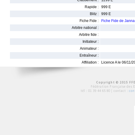
Classement :
1299 E
Rapide :
999 E
Blitz :
999 E
Fiche Fide :
Fiche Fide de Janna
Arbitre national :
Arbitre fide :
Initiateur :
Animateur :
Entraîneur :
Affiliation :
Licence A le 06/11/
Copyright © 2015 FFE
Fédération Française des 
tél :
01 39 44 65 80
| contact :
con