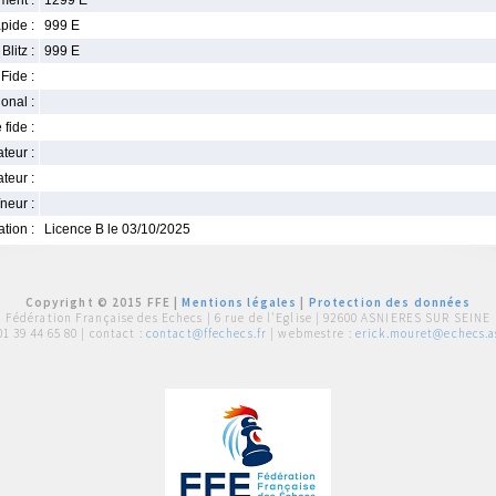
ment :
1299 E
pide :
999 E
Blitz :
999 E
Fide :
ional :
 fide :
iateur :
teur :
neur :
iation :
Licence B le 03/10/2025
Copyright © 2015 FFE |
Mentions légales
|
Protection des données
Fédération Française des Echecs |
6 rue de l'Eglise | 92600 ASNIERES SUR SEINE
01 39 44 65 80
| contact :
contact@ffechecs.fr
| webmestre :
erick.mouret@echecs.as