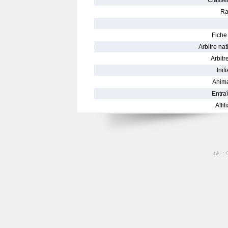
Classe
Ra
Fiche 
Arbitre nat
Arbitre
Init
Anima
Entraî
Affil
tél :