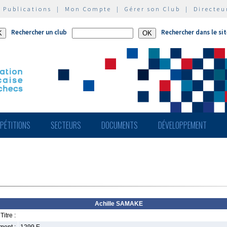
|
Publications
|
Mon Compte
|
Gérer son Club
|
Directeu
Rechercher un club
Rechercher dans le si
PÉTITIONS
SECTEURS
DOCUMENTS
DÉVELOPPEMENT
Achille SAMAKE
Titre :