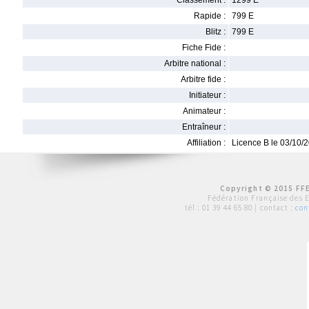
Classement :
1299 E
Rapide :
799 E
Blitz :
799 E
Fiche Fide :
Arbitre national :
Arbitre fide :
Initiateur :
Animateur :
Entraîneur :
Affiliation :
Licence B le 03/10/
Copyright © 2015 FFE
Fédération Française des 
tél :
01 39 44 65 80
| contact :
con