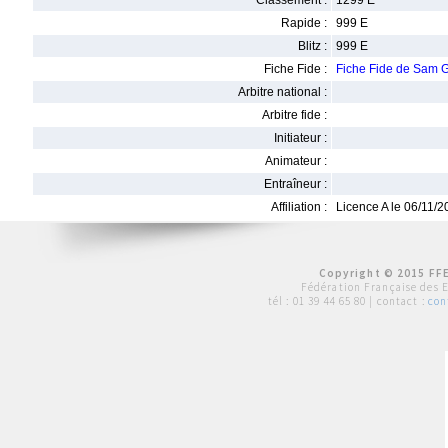
Classement :
1299 E
Rapide :
999 E
Blitz :
999 E
Fiche Fide :
Fiche Fide de Sam 
Arbitre national :
Arbitre fide :
Initiateur :
Animateur :
Entraîneur :
Affiliation :
Licence A le 06/11/
Copyright © 2015 FFE
Fédération Française des 
tél :
01 39 44 65 80
| contact :
con