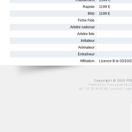
Classement :
1399 E
Rapide :
1199 E
Blitz :
1199 E
Fiche Fide :
Arbitre national :
Arbitre fide :
Initiateur :
Animateur :
Entraîneur :
Affiliation :
Licence B le 03/10/
Copyright © 2015 FFE
Fédération Française des 
tél :
01 39 44 65 80
| contact :
con