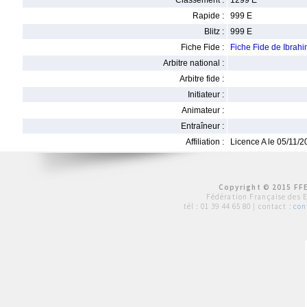
Classement :
1299 E
Rapide :
999 E
Blitz :
999 E
Fiche Fide :
Fiche Fide de Ibr
Arbitre national :
Arbitre fide :
Initiateur :
Animateur :
Entraîneur :
Affiliation :
Licence A le 05/11/
Copyright © 2015 FFE
Fédération Française des 
tél :
01 39 44 65 80
| contact :
con