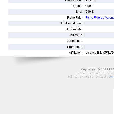
Classement :
1299 E
Rapide :
999 E
Blitz :
999 E
Fiche Fide :
Fiche Fide de Vale
Arbitre national :
Arbitre fide :
Initiateur :
Animateur :
Entraîneur :
Affiliation :
Licence B le 05/11/
Copyright © 2015 FFE
Fédération Française des 
tél :
01 39 44 65 80
| contact :
con