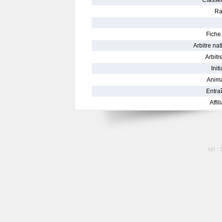
Classe
Ra
Fiche 
Arbitre nat
Arbitre
Init
Anima
Entraî
Affil
tél :