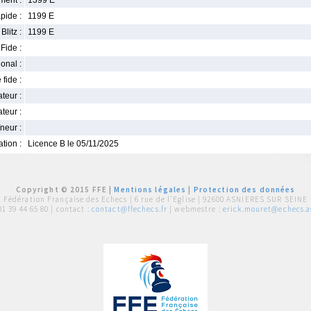
ment :
1399 E
pide :
1199 E
Blitz :
1199 E
Fide :
ional :
 fide :
iateur :
teur :
neur :
iation :
Licence B le 05/11/2025
Copyright © 2015 FFE |
Mentions légales
|
Protection des données
Fédération Française des Echecs |
6 rue de l'Eglise | 92600 ASNIERES SUR SEINE
01 39 44 65 80
| contact :
contact@ffechecs.fr
| webmestre :
erick.mouret@echecs.as