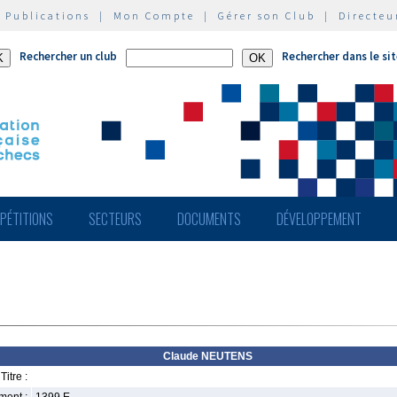
|
Publications
|
Mon Compte
|
Gérer son Club
|
Directeu
Rechercher un club
Rechercher dans le si
PÉTITIONS
SECTEURS
DOCUMENTS
DÉVELOPPEMENT
Claude NEUTENS
Titre :