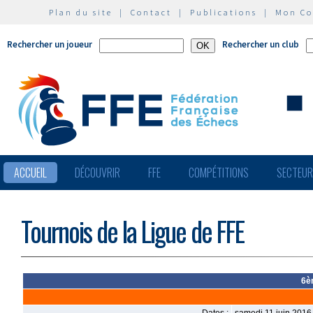
Plan du site
|
Contact
|
Publications
|
Mon C
Rechercher un joueur
Rechercher un club
ACCUEIL
DÉCOUVRIR
FFE
COMPÉTITIONS
SECTEU
Tournois de la Ligue de FFE
6è