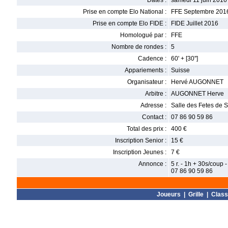
Dates :
samedi 11 juin 2016
Prise en compte Elo National :
FFE Septembre 201
Prise en compte Elo FIDE :
FIDE Juillet 2016
Homologué par :
FFE
Nombre de rondes :
5
Cadence :
60' + [30'']
Appariements :
Suisse
Organisateur :
Hervé AUGONNET
Arbitre :
AUGONNET Herve
Adresse :
Salle des Fetes de S
Contact :
07 86 90 59 86
Total des prix :
400 €
Inscription Senior :
15 €
Inscription Jeunes :
7 €
Annonce :
5 r. - 1h + 30s/coup 
07 86 90 59 86
Joueurs
|
Grille
|
Clas