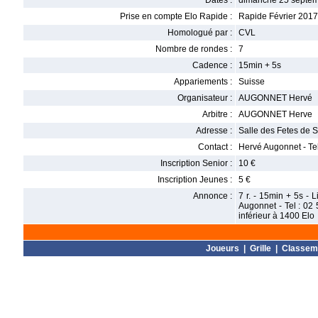
Dates :
dimanche 25 septem
Prise en compte Elo Rapide :
Rapide Février 2017
Homologué par :
CVL
Nombre de rondes :
7
Cadence :
15min + 5s
Appariements :
Suisse
Organisateur :
AUGONNET Hervé
Arbitre :
AUGONNET Herve
Adresse :
Salle des Fetes de S
Contact :
Hervé Augonnet - Te
Inscription Senior :
10 €
Inscription Jeunes :
5 €
Annonce :
7 r. - 15min + 5s - 
Augonnet - Tel : 02
inférieur à 1400 Elo
Joueurs
|
Grille
|
Classem