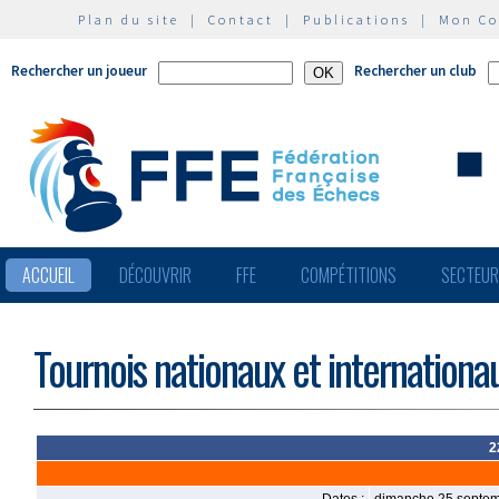
Plan du site
|
Contact
|
Publications
|
Mon C
Rechercher un joueur
Rechercher un club
ACCUEIL
DÉCOUVRIR
FFE
COMPÉTITIONS
SECTEU
Tournois nationaux et internationa
2