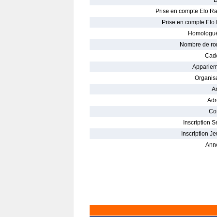
D
Prise en compte Elo Ra
Prise en compte Elo 
Homologué
Nombre de ro
Cade
Appariem
Organisa
Ar
Adr
Con
Inscription S
Inscription Je
Ann