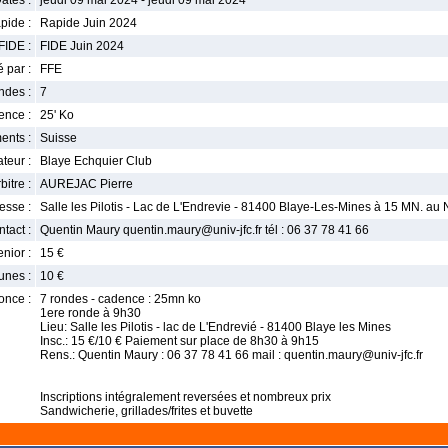
ates :
jeudi 09 mai 2024 - jeudi 09 mai 2024
pide :
Rapide Juin 2024
FIDE :
FIDE Juin 2024
 par :
FFE
ndes :
7
nce :
25' Ko
ents :
Suisse
teur :
Blaye Echquier Club
bitre :
AUREJAC Pierre
esse :
Salle les Pilotis - Lac de L'Endrevie - 81400 Blaye-Les-Mines à 15 MN. au 
tact :
Quentin Maury quentin.maury@univ-jfc.fr tél : 06 37 78 41 66
enior :
15 €
unes :
10 €
once :
7 rondes - cadence : 25mn ko
1ere ronde à 9h30
Lieu: Salle les Pilotis - lac de L'Endrevié - 81400 Blaye les Mines
Insc.: 15 €/10 € Paiement sur place de 8h30 à 9h15
Rens.: Quentin Maury : 06 37 78 41 66 mail : quentin.maury@univ-jfc.fr
Inscriptions intégralement reversées et nombreux prix
Sandwicherie, grillades/frites et buvette