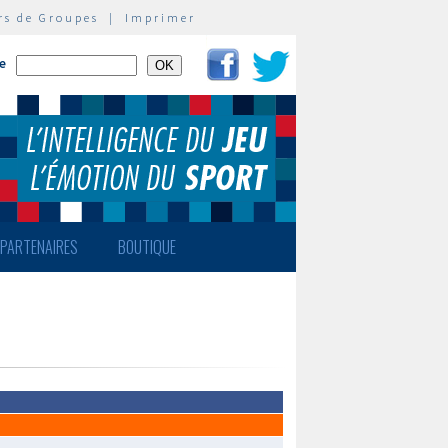
rs de Groupes
|
Imprimer
te
PARTENAIRES
BOUTIQUE