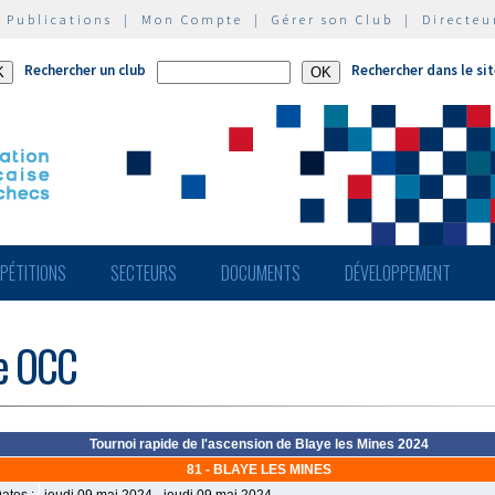
|
Publications
|
Mon Compte
|
Gérer son Club
|
Directeu
Rechercher un club
Rechercher dans le si
PÉTITIONS
SECTEURS
DOCUMENTS
DÉVELOPPEMENT
de OCC
Tournoi rapide de l'ascension de Blaye les Mines 2024
81 - BLAYE LES MINES