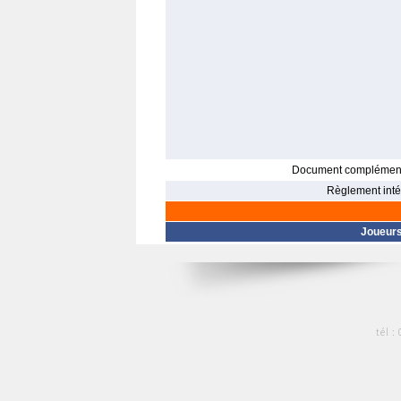
Document complément
Règlement intér
Joueur
tél :