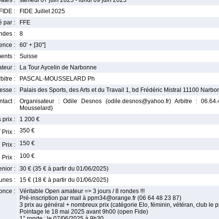
ates :
samedi 07 juin 2025 - lundi 09 juin 2025
FIDE :
FIDE Juillet 2025
 par :
FFE
ndes :
8
nce :
60' + [30'']
ents :
Suisse
teur :
La Tour Aycelin de Narbonne
bitre :
PASCAL-MOUSSELARD Ph
esse :
Palais des Sports, des Arts et du Travail 1, bd Frédéric Mistral 11100 Narb
tact :
Organisateur : Odile Desnos (odile.desnos@yahoo.fr) Arbitre : 06.64
Mousselard)
 prix :
1 200 €
r
350 €
Prix :
e
150 €
Prix :
e
100 €
Prix :
enior :
30 € (35 € à partir du 01/06/2025)
unes :
15 € (18 € à partir du 01/06/2025)
once :
Véritable Open amateur => 3 jours / 8 rondes !!!
Pré-inscription par mail à ppm34@orange.fr (06 64 48 23 87)
3 prix au général + nombreux prix (catégorie Elo, féminin, vétéran, club le pl
Pointage le 18 mai 2025 avant 9h00 (open Fide)
1° ronde : le 07/06/2025 à 9h30