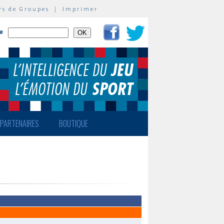
rs de Groupes
|
Imprimer
te
PARTENAIRES
BOUTIQUE