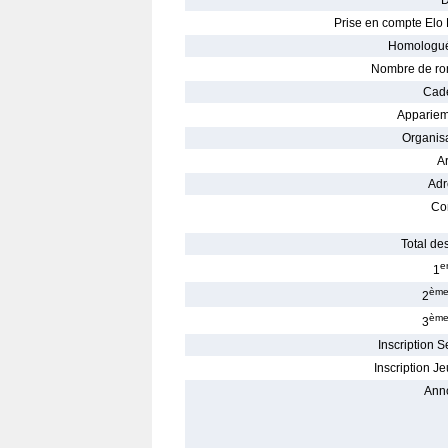
D
Prise en compte Elo 
Homologué
Nombre de ro
Cade
Appariem
Organisa
Ar
Adr
Con
Total des
e
1
èm
2
èm
3
Inscription S
Inscription Je
Ann