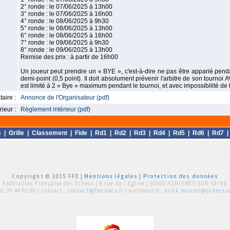
2° ronde : le 07/06/2025 à 13h00
3° ronde : le 07/06/2025 à 16h00
4° ronde : le 08/06/2025 à 9h30
5° ronde : le 08/06/2025 à 13h00
6° ronde : le 08/06/2025 à 16h00
7° ronde : le 09/06/2025 à 9h30
8° ronde : le 09/06/2025 à 13h00
Remise des prix : à partir de 16h00
Un joueur peut prendre un « BYE », c'est-à-dire ne pas être apparié pe
demi-point (0,5 point). Il doit absolument prévenir l'arbitre de son tourno
est limité à 2 « Bye » maximum pendant le tournoi, et avec impossibilité de 
aire :
Annonce de l'Organisateur (pdf)
ieur :
Règlement intérieur (pdf)
s
|
Grille
|
Classement
|
Fide
|
Rd1
|
Rd2
|
Rd3
|
Rd4
|
Rd5
|
Rd6
|
Rd7
Copyright © 2015 FFE |
Mentions légales
|
Protection des données
Fédération Française des Echecs |
6 rue de l'Eglise | 92600 ASNIERES SUR SEINE
01 39 44 65 80
| contact :
contact@ffechecs.fr
| webmestre :
erick.mouret@echecs.as