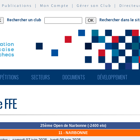
|
Publications
|
Mon Compte
|
Gérer son Club
|
Directeu
Rechercher un club
Rechercher dans le si
PÉTITIONS
SECTEURS
DOCUMENTS
DÉVELOPPEMENT
e FFE
25ème Open de Narbonne (-2400 elo)
11 - NARBONNE