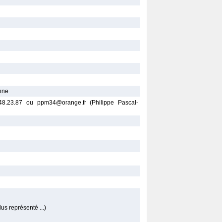
onne
.48.23.87 ou ppm34@orange.fr (Philippe Pascal-
us représenté ...)