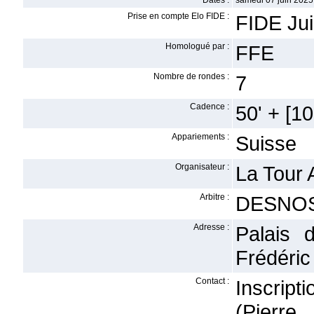
Dates :
samedi 07 juin 2025 
Prise en compte Elo FIDE :
FIDE Jui
Homologué par :
FFE
Nombre de rondes :
7
Cadence :
50' + [10'
Appariements :
Suisse
Organisateur :
La Tour 
Arbitre :
DESNOS
Adresse :
Palais 
Frédéric
Contact :
Inscript
(Pierre