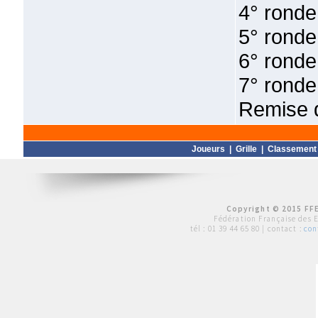
4° ronde
5° ronde
6° ronde
7° ronde
Remise d
Joueurs
|
Grille
|
Classement
Copyright © 2015 FFE
Fédération Française des 
tél :
01 39 44 65 80
| contact :
con