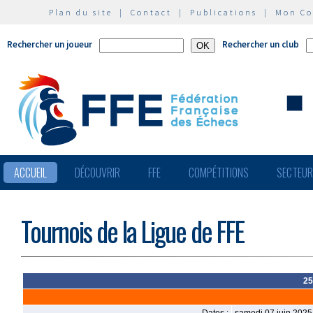
Plan du site
|
Contact
|
Publications
|
Mon C
Rechercher un joueur
Rechercher un club
ACCUEIL
DÉCOUVRIR
FFE
COMPÉTITIONS
SECTEU
Tournois de la Ligue de FFE
25