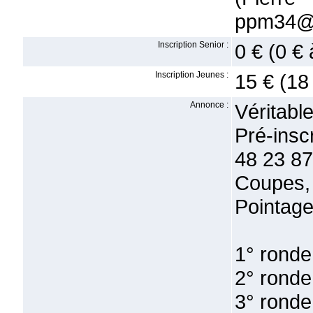
ppm34@o
Inscription Senior :
0 € (0 € 
Inscription Jeunes :
15 € (18
Annonce :
Véritabl
Pré-ins
48 23 87
Coupes, 
Pointage
1° ronde
2° ronde
3° ronde