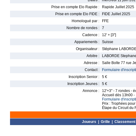
Dates :
mercredi 11 juin 202
Prise en compte Elo Rapide :
Rapide Juillet 2025
Prise en compte Elo FIDE :
FIDE Juillet 2025
Homologué par :
FFE
Nombre de rondes :
7
Cadence :
12' + [3'']
Appariements :
Suisse
Organisateur :
Stéphane LABORD
Arbitre :
LABORDE Stephan
Adresse :
Salle Bolte 77 rue J
Contact :
Formulaire d'inscript
Inscription Senior :
5 €
Inscription Jeunes :
5 €
Annonce :
12'+3" - 7 rondes - 
Accueil dès 13h00 - 
Formulaire d'inscript
Prix : Trophées pour
Étape du Circuit du 
Joueurs
|
Grille
|
Classement