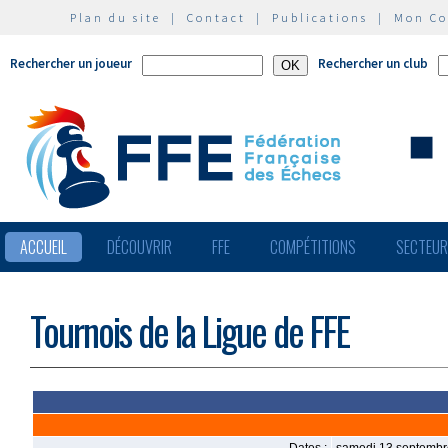
Plan du site
|
Contact
|
Publications
|
Mon C
Rechercher un joueur
Rechercher un club
ACCUEIL
DÉCOUVRIR
FFE
COMPÉTITIONS
SECTEU
Tournois de la Ligue de FFE