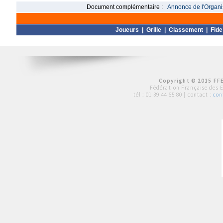
Document complémentaire :
Annonce de l'Organis
Joueurs
|
Grille
|
Classement
|
Fide
Copyright © 2015 FFE
Fédération Française des 
tél :
01 39 44 65 80
| contact :
con