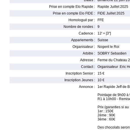
Dates :
dimanche 22 juin 20
Prise en compte Elo Rapide :
Rapide Juillet 2025
Prise en compte Elo FIDE :
FIDE Juillet 2025
Homologué par :
FFE
Nombre de rondes :
9
Cadence :
12' + [3'']
Appariements :
Suisse
Organisateur :
Nogent le Roi
Arbitre :
SOBRY Sebastien
Adresse :
Ferme du Chateau 2
Contact :
Organisateur :Eric 
Inscription Senior :
15 €
Inscription Jeunes :
10 €
Annonce :
1er Rapide Jeff de 
Pointage de 9h00 à
R1 à 10h00 - Remise
Prix (garanties si au
1er : 150€
2ème : 90€
3ème : 60€
Des chocolats seront 