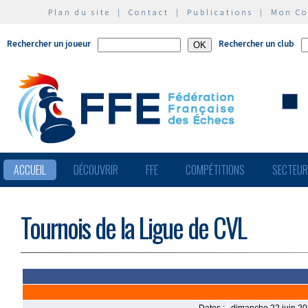
Plan du site
|
Contact
|
Publications
|
Mon C
Rechercher un joueur
Rechercher un club
ACCUEIL
DÉCOUVRIR
FFE
COMPÉTITIONS
SECTEU
Tournois de la Ligue de CVL