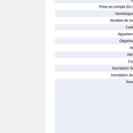
D
Prise en compte Elo 
Homologué
Nombre de ro
Cade
Appariem
Organisa
Ar
Adr
Con
Inscription S
Inscription Je
Ann