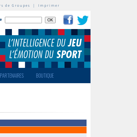
rs de Groupes
|
Imprimer
te
PARTENAIRES
BOUTIQUE