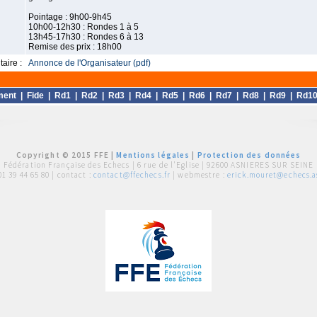
Pointage : 9h00-9h45
10h00-12h30 : Rondes 1 à 5
13h45-17h30 : Rondes 6 à 13
Remise des prix : 18h00
aire :
Annonce de l'Organisateur (pdf)
ment
|
Fide
|
Rd1
|
Rd2
|
Rd3
|
Rd4
|
Rd5
|
Rd6
|
Rd7
|
Rd8
|
Rd9
|
Rd1
Copyright © 2015 FFE |
Mentions légales
|
Protection des données
Fédération Française des Echecs |
6 rue de l'Eglise | 92600 ASNIERES SUR SEINE
01 39 44 65 80
| contact :
contact@ffechecs.fr
| webmestre :
erick.mouret@echecs.as