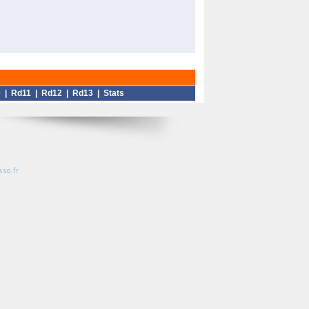
0
|
Rd11
|
Rd12
|
Rd13
|
Stats
so.fr