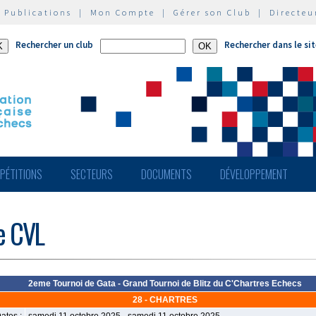
|
Publications
|
Mon Compte
|
Gérer son Club
|
Directeu
Rechercher un club
Rechercher dans le si
PÉTITIONS
SECTEURS
DOCUMENTS
DÉVELOPPEMENT
de CVL
2eme Tournoi de Gata - Grand Tournoi de Blitz du C'Chartres Echecs
28 - CHARTRES