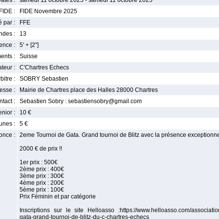
ates :
samedi 11 octobre 2025 - samedi 11 octobre 2025
FIDE :
FIDE Novembre 2025
 par :
FFE
ndes :
13
nce :
5' + [2'']
ents :
Suisse
teur :
C'Chartres Echecs
bitre :
SOBRY Sebastien
esse :
Mairie de Chartres place des Halles 28000 Chartres
tact :
Sebastien Sobry : sebastiensobry@gmail.com
enior :
10 €
unes :
5 €
once :
2eme Tournoi de Gata. Grand tournoi de Blitz avec la présence exceptionn
2000 € de prix !!
1er prix : 500€
2ème prix : 400€
3ème prix : 300€
4ème prix : 200€
5ème prix : 100€
Prix Féminin et par catégorie
Inscriptions sur le site Helloasso :https://www.helloasso.com/associati
gata-grand-tournoi-de-blitz-du-c-chartres-echecs