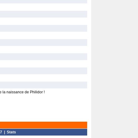
la naissance de Philidor !
7
|
Stats