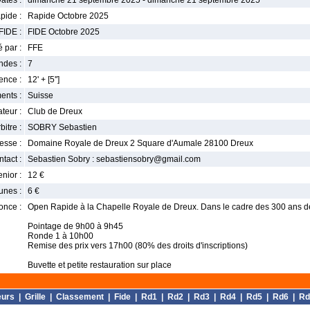
ates :
dimanche 21 septembre 2025 - dimanche 21 septembre 2025
pide :
Rapide Octobre 2025
FIDE :
FIDE Octobre 2025
 par :
FFE
ndes :
7
nce :
12' + [5'']
ents :
Suisse
teur :
Club de Dreux
bitre :
SOBRY Sebastien
esse :
Domaine Royale de Dreux 2 Square d'Aumale 28100 Dreux
tact :
Sebastien Sobry : sebastiensobry@gmail.com
enior :
12 €
unes :
6 €
once :
Open Rapide à la Chapelle Royale de Dreux. Dans le cadre des 300 ans de 
Pointage de 9h00 à 9h45
Ronde 1 à 10h00
Remise des prix vers 17h00 (80% des droits d'inscriptions)
Buvette et petite restauration sur place
eurs
|
Grille
|
Classement
|
Fide
|
Rd1
|
Rd2
|
Rd3
|
Rd4
|
Rd5
|
Rd6
|
Rd