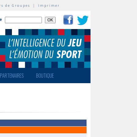
rs de Groupes
|
Imprimer
te
PARTENAIRES
BOUTIQUE