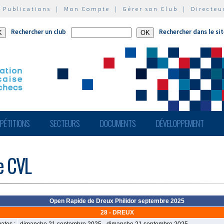
|
Publications
|
Mon Compte
|
Gérer son Club
|
Directeu
Rechercher un club
Rechercher dans le si
PÉTITIONS
SECTEURS
DOCUMENTS
DÉVELOPPEMENT
de CVL
Open Rapide de Dreux Philidor septembre 2025
28 - DREUX