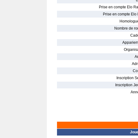
D
Prise en compte Elo Ra
Prise en compte Elo 
Homologué
Nombre de ro
Cade
Appariem
Organisa
Ar
Adr
Con
Inscription S
Inscription Je
Ann
Jou