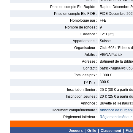
Dates :
dimanche 09 novem
Prise en compte Elo Rapide :
Rapide Décembre 2
Prise en compte Elo FIDE :
FIDE Decembre 202
Homologué par :
FFE
Nombre de rondes :
9
Cadence :
12' + [3'']
Appariements :
Suisse
Organisateur :
Club 608 d'Echecs d
Arbitre :
VIGNA Patrick
Adresse :
Batiment de la Bibl
Contact :
patrick.vigna@club6
Total des prix :
1 000 €
er
300 €
1
Prix :
Inscription Senior :
25 € (30 € à partir d
Inscription Jeunes :
20 € (25 € à partir d
Annonce :
Buvette et Restaurat
Document complémentaire :
Annonce de l'Organis
Règlement intérieur :
Règlement intérieur 
Joueurs
|
Grille
|
Classement
|
Fide