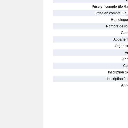
D
Prise en compte Elo Ra
Prise en compte Elo 
Homologué
Nombre de ro
Cade
Appariem
Organisa
Ar
Adr
Con
Inscription S
Inscription Je
Ann