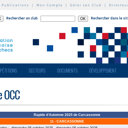
|
Publications
|
Mon Compte
|
Gérer son Club
|
Directeu
Rechercher un club
Rechercher dans le si
PÉTITIONS
SECTEURS
DOCUMENTS
DÉVELOPPEMENT
de OCC
Rapide d'Automne 2025 de Carcassonne
11 - CARCASSONNE