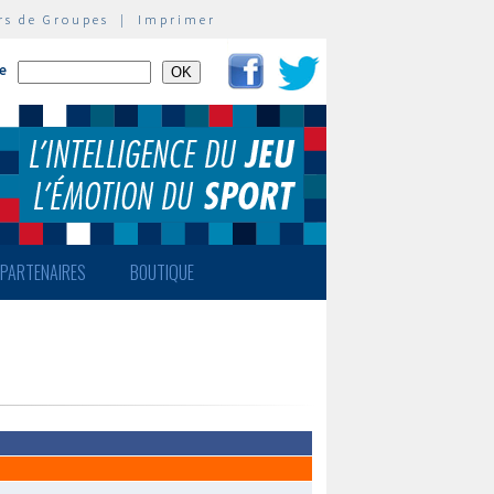
rs de Groupes
|
Imprimer
te
PARTENAIRES
BOUTIQUE