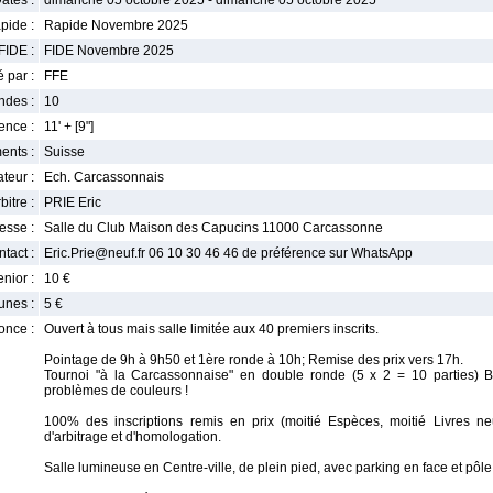
ates :
dimanche 05 octobre 2025 - dimanche 05 octobre 2025
pide :
Rapide Novembre 2025
FIDE :
FIDE Novembre 2025
 par :
FFE
ndes :
10
nce :
11' + [9"]
ents :
Suisse
teur :
Ech. Carcassonnais
bitre :
PRIE Eric
esse :
Salle du Club Maison des Capucins 11000 Carcassonne
tact :
Eric.Prie@neuf.fr 06 10 30 46 46 de préférence sur WhatsApp
enior :
10 €
unes :
5 €
once :
Ouvert à tous mais salle limitée aux 40 premiers inscrits.
Pointage de 9h à 9h50 et 1ère ronde à 10h; Remise des prix vers 17h.
Tournoi "à la Carcassonnaise" en double ronde (5 x 2 = 10 parties) B
problèmes de couleurs !
100% des inscriptions remis en prix (moitié Espèces, moitié Livres neu
d'arbitrage et d'homologation.
Salle lumineuse en Centre-ville, de plein pied, avec parking en face et pôl