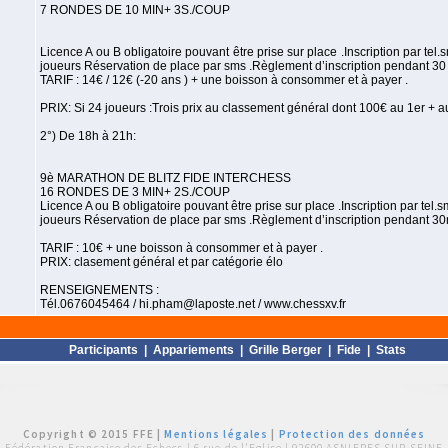
7 RONDES DE 10 MIN+ 3S./COUP
Licence A ou B obligatoire pouvant être prise sur place .Inscription par tel
joueurs Réservation de place par sms .Règlement d’inscription pendant 30 m
TARIF : 14€ / 12€ (-20 ans ) + une boisson à consommer et à payer .
PRIX: Si 24 joueurs :Trois prix au classement général dont 100€ au 1er + au
2°) De 18h à 21h:
9è MARATHON DE BLITZ FIDE INTERCHESS
16 RONDES DE 3 MIN+ 2S./COUP
Licence A ou B obligatoire pouvant être prise sur place .Inscription par tel
joueurs Réservation de place par sms .Règlement d’inscription pendant 30m
TARIF : 10€ + une boisson à consommer et à payer .
PRIX: clasement général et par catégorie élo
RENSEIGNEMENTS :
Tél.0676045464 / hi.pham@laposte.net / www.chessxv.fr
Participants
|
Appariements
|
Grille Berger
|
Fide
|
Stats
Copyright © 2015 FFE |
Mentions légales
|
Protection des données