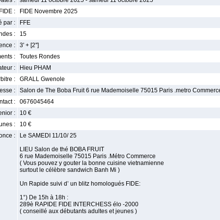
ates :
samedi 11 octobre 2025 - samedi 11 octobre 2025
FIDE :
FIDE Novembre 2025
 par :
FFE
ndes :
15
nce :
3' + [2'']
ents :
Toutes Rondes
teur :
Hieu PHAM
bitre :
GRALL Gwenole
esse :
Salon de The Boba Fruit 6 rue Mademoiselle 75015 Paris .metro Commerc
tact :
0676045464
enior :
10 €
unes :
10 €
once :
Le SAMEDI 11/10/ 25
LIEU Salon de thé BOBA FRUIT
6 rue Mademoiselle 75015 Paris .Métro Commerce
( Vous pouvez y gouter la bonne cuisine vietnamienne
surtout le célèbre sandwich Banh Mi )
Un Rapide suivi d’ un blitz homologués FIDE:
1°) De 15h à 18h :
289è RAPIDE FIDE INTERCHESS élo -2000
( conseillé aux débutants adultes et jeunes )