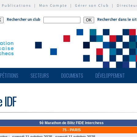
|
Publications
|
Mon Compte
|
Gérer son Club
|
Directeu
Rechercher un club
Rechercher dans le si
PÉTITIONS
SECTEURS
DOCUMENTS
DÉVELOPPEMENT
e IDF
9è Marathon de Blitz FIDE Interchess
75 - PARIS