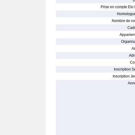
D
Prise en compte Elo 
Homologué
Nombre de ro
Cade
Appariem
Organisa
Ar
Adr
Con
Inscription S
Inscription Je
Ann