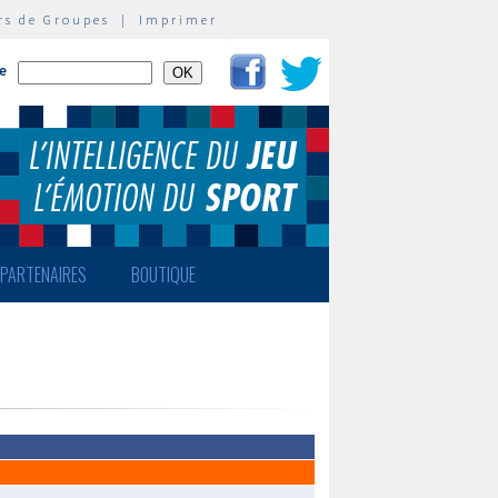
rs de Groupes
|
Imprimer
te
PARTENAIRES
BOUTIQUE