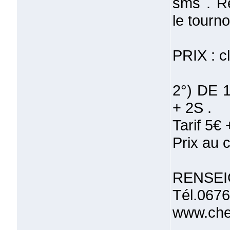
sms . Rè
le tourno
PRIX : c
2°) DE 1
+ 2S .
Tarif 5€
Prix au 
RENSEI
Tél.06
www.che