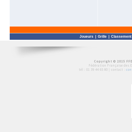
Joueurs
|
Grille
|
Classement
Copyright © 2015 FFE
Fédération Française des 
tél :
01 39 44 65 80
| contact :
con