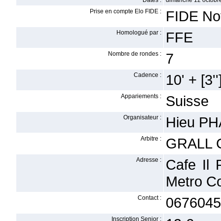
Dates :
dimanche 12 octobr
Prise en compte Elo FIDE :
FIDE No
Homologué par :
FFE
Nombre de rondes :
7
Cadence :
10' + [3''
Appariements :
Suisse
Organisateur :
Hieu P
Arbitre :
GRALL 
Adresse :
Cafe Il 
Metro C
Contact :
06760454
Inscription Senior :