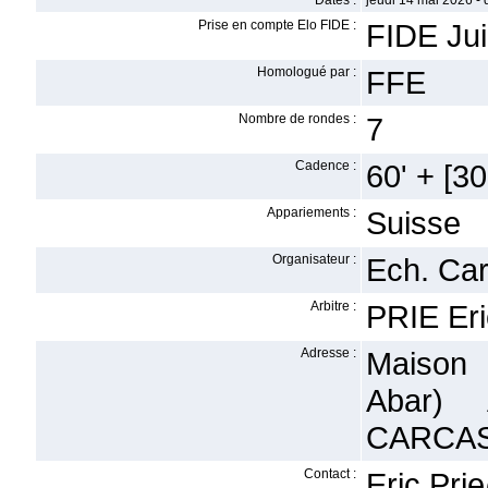
Dates :
jeudi 14 mai 2026 -
Prise en compte Elo FIDE :
FIDE Ju
Homologué par :
FFE
Nombre de rondes :
7
Cadence :
60' + [30'
Appariements :
Suisse
Organisateur :
Ech. Ca
Arbitre :
PRIE Eri
Adresse :
Maison 
Abar)
CARCA
Contact :
Eric.Pri