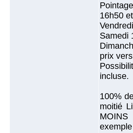
Pointage
16h50 et
Vendredi
Samedi 1
Dimanch
prix ver
Possibi
incluse.
100% des
moitié L
MOINS f
exemple 