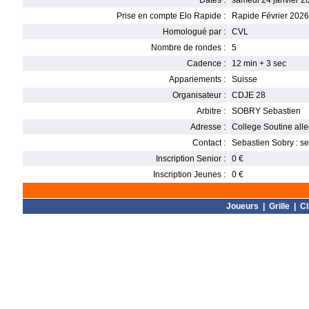
Dates :
samedi 24 janvier 2
Prise en compte Elo Rapide :
Rapide Février 2026
Homologué par :
CVL
Nombre de rondes :
5
Cadence :
12 min + 3 sec
Appariements :
Suisse
Organisateur :
CDJE 28
Arbitre :
SOBRY Sebastien
Adresse :
College Soutine alle
Contact :
Sebastien Sobry : 
Inscription Senior :
0 €
Inscription Jeunes :
0 €
Joueurs
|
Grille
|
C