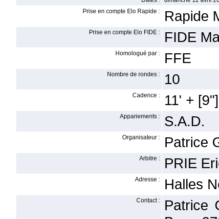
Dates :
dimanche 12 avril 2
Prise en compte Elo Rapide :
Rapide 
Prise en compte Elo FIDE :
FIDE Ma
Homologué par :
FFE
Nombre de rondes :
10
Cadence :
11' + [9"]
Appariements :
S.A.D.
Organisateur :
Patrice
Arbitre :
PRIE Eri
Adresse :
Halles N
Contact :
Patrice