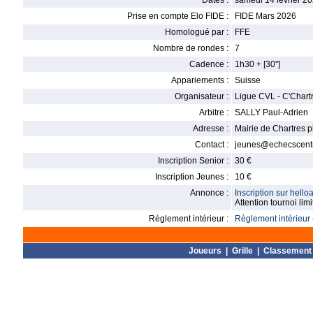
Dates :
samedi 14 février 20
Prise en compte Elo FIDE :
FIDE Mars 2026
Homologué par :
FFE
Nombre de rondes :
7
Cadence :
1h30 + [30'']
Appariements :
Suisse
Organisateur :
Ligue CVL - C'Chart
Arbitre :
SALLY Paul-Adrien
Adresse :
Mairie de Chartres 
Contact :
jeunes@echecscentre
Inscription Senior :
30 €
Inscription Jeunes :
10 €
Annonce :
Inscription sur hello
Attention tournoi lim
Règlement intérieur :
Règlement intérieur 
Joueurs
|
Grille
|
Classement