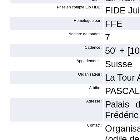
Dates :
samedi 23 mai 2026 
Prise en compte Elo FIDE :
FIDE Ju
Homologué par :
FFE
Nombre de rondes :
7
Cadence :
50' + [10'
Appariements :
Suisse
Organisateur :
La Tour 
Arbitre :
PASCAL
Adresse :
Palais 
Frédéric
Contact :
Orga
(odile.d