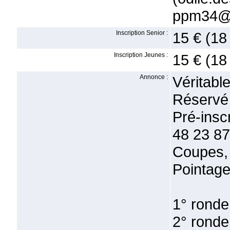
ppm34@o
Inscription Senior :
15 € (18
Inscription Jeunes :
15 € (18
Annonce :
Véritabl
Réservé
Pré-ins
48 23 87
Coupes, 
Pointage
1° ronde
2° ronde