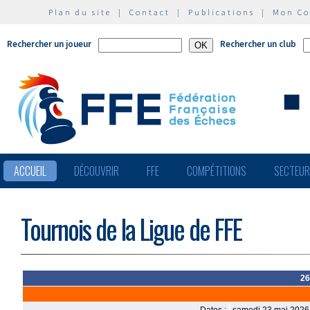
Plan du site
|
Contact
|
Publications
|
Mon C
Rechercher un joueur
Rechercher un club
ACCUEIL
DÉCOUVRIR
FFE
COMPÉTITIONS
SECTEU
Tournois de la Ligue de FFE
26