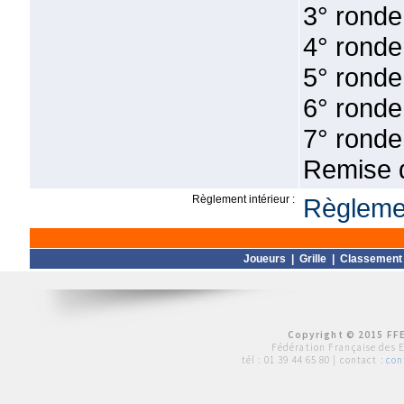
3° ronde
4° ronde
5° ronde
6° ronde
7° ronde
Remise d
Règlement intérieur :
Règlemen
Joueurs
|
Grille
|
Classement
Copyright © 2015 FFE
Fédération Française des 
tél :
01 39 44 65 80
| contact :
con