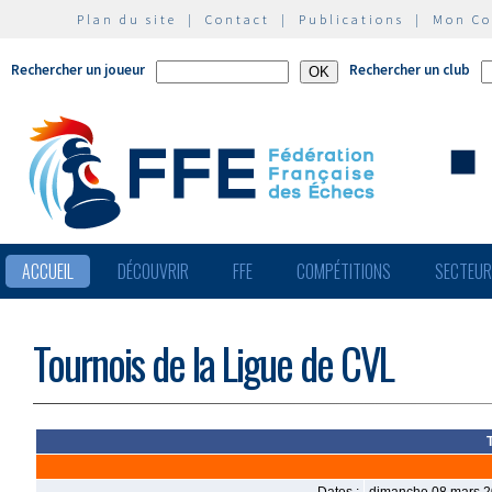
Plan du site
|
Contact
|
Publications
|
Mon C
Rechercher un joueur
Rechercher un club
ACCUEIL
DÉCOUVRIR
FFE
COMPÉTITIONS
SECTEU
Tournois de la Ligue de CVL