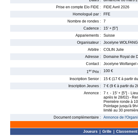
Dates :
dimanche 08 mars 2
Prise en compte Elo FIDE :
FIDE Avril 2026
Homologué par :
FFE
Nombre de rondes :
7
Cadence :
15' + [5'']
Appariements :
Suisse
Organisateur :
Jocelyne WOLFANG
Arbitre :
COLIN Julie
Adresse :
Domaine Royal de D
Contact :
Jocelyne Wolfangel 
er
100 €
1
Prix :
Inscription Senior :
15 € (17 € à partir 
Inscription Jeunes :
7 € (9 € à partir du 
Annonce :
7 r. - 15' + [5''] -
après le 28/02) - Re
Première ronde à 1
Pointage jusqu'à 9h
limité au 30 première
Document complémentaire :
Annonce de l'Organis
Joueurs
|
Grille
|
Classement