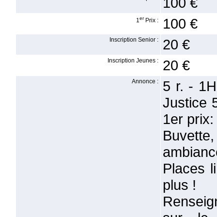
100 €
er
100 €
1
Prix :
Inscription Senior :
20 €
Inscription Jeunes :
20 €
Annonce :
5 r. - 1
Justice 
1er prix:
Buvette,
ambiance
Places l
plus !
Renseign