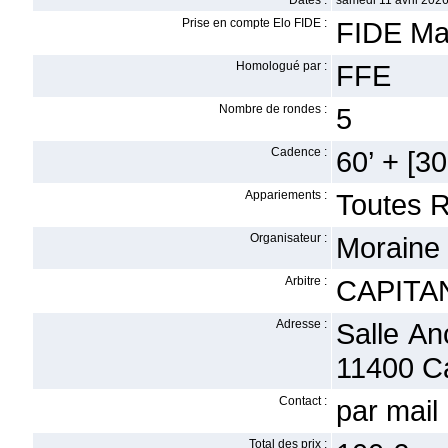
Dates :
samedi 11 avril 2026
Prise en compte Elo FIDE :
FIDE Ma
Homologué par :
FFE
Nombre de rondes :
5
Cadence :
60’ + [30
Appariements :
Toutes 
Organisateur :
Moraine 
Arbitre :
CAPITAN
Adresse :
Salle An
11400 C
Contact :
par mail
Total des prix :