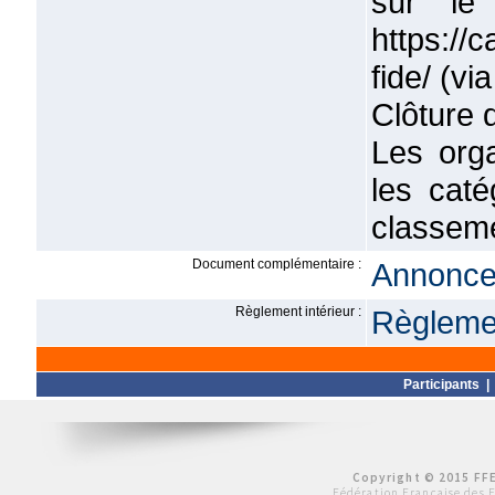
sur le
https://
fide/ (vi
Clôture d
Les orga
les caté
classeme
Document complémentaire :
Annonce 
Règlement intérieur :
Règlemen
Participants
Copyright © 2015 FFE
Fédération Française des 