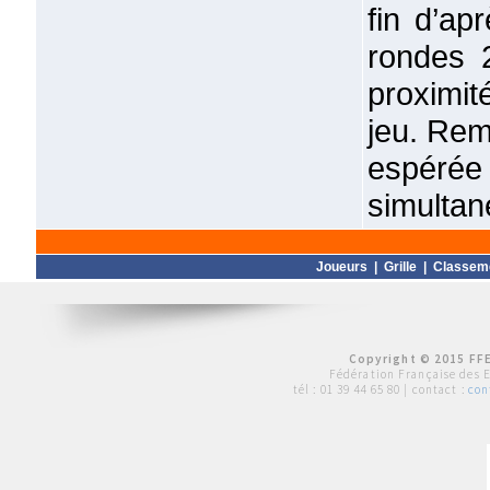
fin d’ap
rondes 
proximité
jeu. Remi
espérée 
simultan
Joueurs
|
Grille
|
Classem
Copyright © 2015 FFE
Fédération Française des 
tél :
01 39 44 65 80
| contact :
con