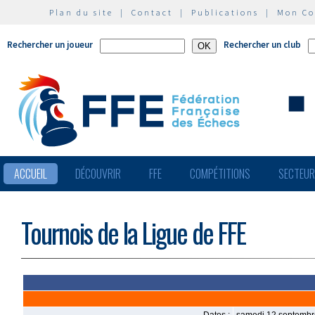
Plan du site
|
Contact
|
Publications
|
Mon C
Rechercher un joueur
Rechercher un club
ACCUEIL
DÉCOUVRIR
FFE
COMPÉTITIONS
SECTEU
Tournois de la Ligue de FFE