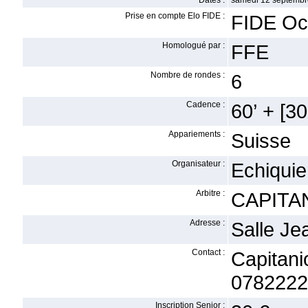
Dates :
samedi 12 septembr
Prise en compte Elo FIDE :
FIDE Oc
Homologué par :
FFE
Nombre de rondes :
6
Cadence :
60’ + [30
Appariements :
Suisse
Organisateur :
Echiquie
Arbitre :
CAPITAN
Adresse :
Salle Je
Contact :
Capita
0782222
Inscription Senior :