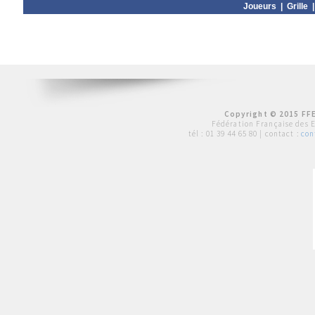
Joueurs
|
Grille
Copyright © 2015 FFE
Fédération Française des 
tél :
01 39 44 65 80
| contact :
con