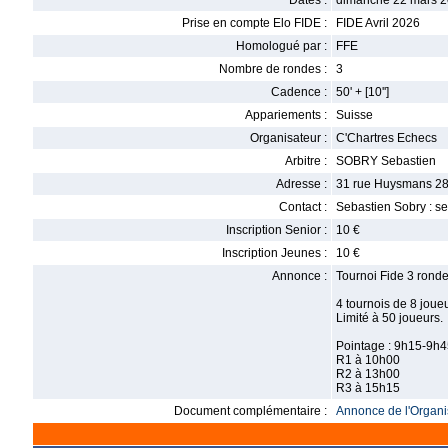
Dates :
dimanche 22 mars 2
Prise en compte Elo FIDE :
FIDE Avril 2026
Homologué par :
FFE
Nombre de rondes :
3
Cadence :
50' + [10'']
Appariements :
Suisse
Organisateur :
C'Chartres Echecs
Arbitre :
SOBRY Sebastien
Adresse :
31 rue Huysmans 28
Contact :
Sebastien Sobry : 
Inscription Senior :
10 €
Inscription Jeunes :
10 €
Annonce :
Tournoi Fide 3 ronde
4 tournois de 8 joue
Limité à 50 joueurs.
Pointage : 9h15-9h
R1 à 10h00
R2 à 13h00
R3 à 15h15
Document complémentaire :
Annonce de l'Organis