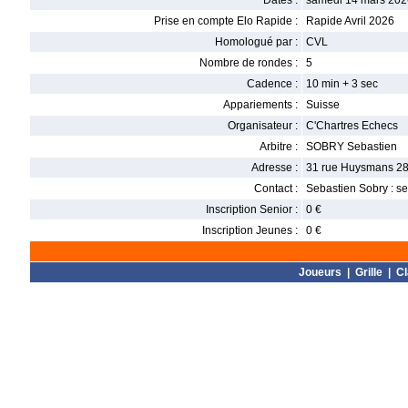
Dates :
samedi 14 mars 202
Prise en compte Elo Rapide :
Rapide Avril 2026
Homologué par :
CVL
Nombre de rondes :
5
Cadence :
10 min + 3 sec
Appariements :
Suisse
Organisateur :
C'Chartres Echecs
Arbitre :
SOBRY Sebastien
Adresse :
31 rue Huysmans 28
Contact :
Sebastien Sobry : 
Inscription Senior :
0 €
Inscription Jeunes :
0 €
Joueurs
|
Grille
|
C