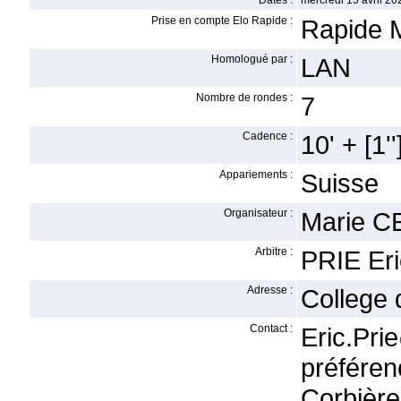
Dates :
mercredi 15 avril 20
Prise en compte Elo Rapide :
Rapide 
Homologué par :
LAN
Nombre de rondes :
7
Cadence :
10' + [1''
Appariements :
Suisse
Organisateur :
Marie 
Arbitre :
PRIE Eri
Adresse :
College 
Contact :
Eric.Pr
préféren
Corbiè