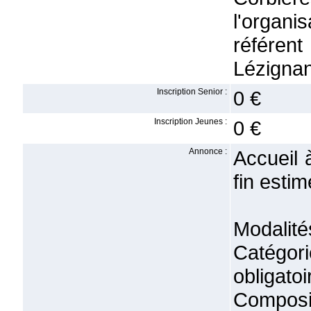
l'organ
référen
Lézignan
Inscription Senior :
0 €
Inscription Jeunes :
0 €
Annonce :
Accueil 
fin esti
Modalité
Catégor
obligatoi
Composi