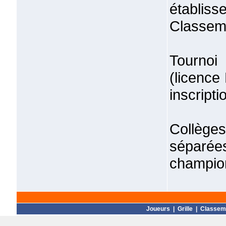
établisse
Classeme
Tournoi
(licenc
inscript
Collège
séparé
champio
Joueurs
|
Grille
|
Classem